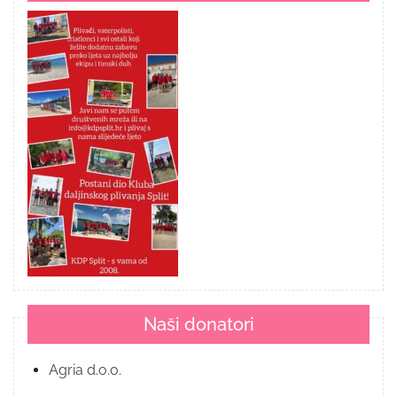
Naši donatori
Agria d.o.o.