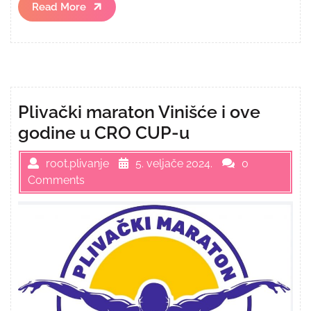
Read
Read More
More
Plivački maraton Vinišće i ove
godine u CRO CUP-u
root.plivanje
5. veljače 2024.
0
Comments