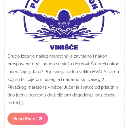
Drugo izdanje našeg maratona je završeno i nakon
prospavane noći lagano se slažu dojmovi. Što reći nakon
jučerašnjeg dana? Prije svega jedno veliko HVALA svima
koji su bili dijelom našeg, a i nadamo se i vašeg, 2.
Plivačkog maratona Vinišće! Jučer je svatko od prisutnih
dao jednu posebnu draž cijelom događanju, bez obzira
radi li […]
Read
Read More
More