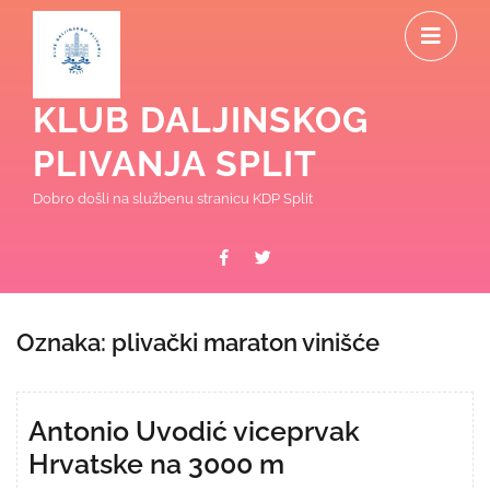
Skip
O
to
content
M
KLUB DALJINSKOG
PLIVANJA SPLIT
Dobro došli na službenu stranicu KDP Split
Facebook
Twitter
Oznaka:
plivački maraton vinišće
Antonio Uvodić viceprvak
Hrvatske na 3000 m