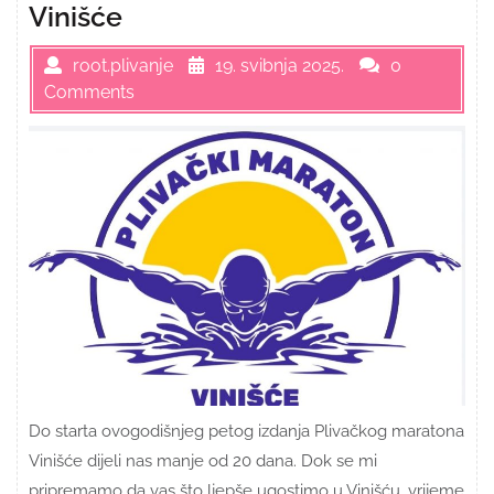
Vinišće
root.plivanje
19. svibnja 2025.
0
Comments
Do starta ovogodišnjeg petog izdanja Plivačkog maratona
Vinišće dijeli nas manje od 20 dana. Dok se mi
pripremamo da vas što ljepše ugostimo u Vinišću, vrijeme