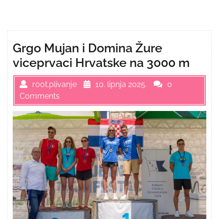
Grgo Mujan i Domina Žure
viceprvaci Hrvatske na 3000 m
root.plivanje
10. lipnja 2025.
0
Comments