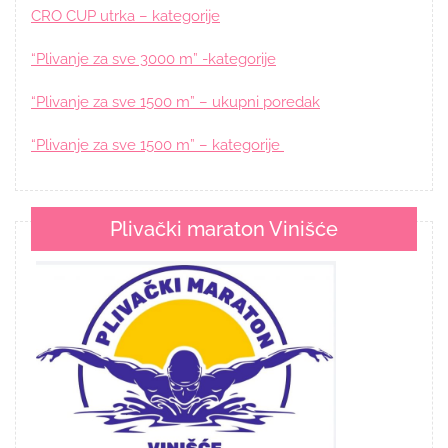
CRO CUP utrka – kategorije
“Plivanje za sve 3000 m” -kategorije
“Plivanje za sve 1500 m” – ukupni poredak
“Plivanje za sve 1500 m” – kategorije
Plivački maraton Vinišće