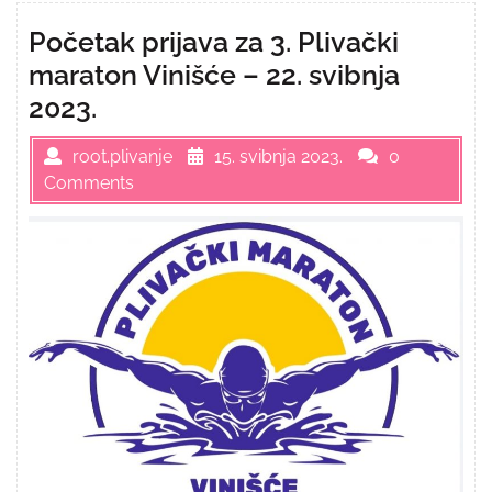
Početak prijava za 3. Plivački
maraton Vinišće – 22. svibnja
2023.
root.plivanje
15. svibnja 2023.
0
Comments