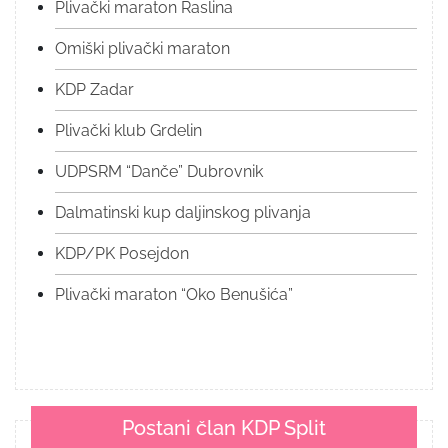
Plivački maraton Raslina
Omiški plivački maraton
KDP Zadar
Plivački klub Grdelin
UDPSRM “Danče” Dubrovnik
Dalmatinski kup daljinskog plivanja
KDP/PK Posejdon
Plivački maraton “Oko Benušića”
Postani član KDP Split