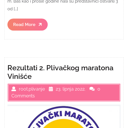
m. Baš kao i prošle godine naši su predstavnici ostvarili 3
od […]
Read
Read More
More
Rezultati 2. Plivačkog maratona
Vinišće
root.plivanje
23. lipnja 2022.
0
Comments