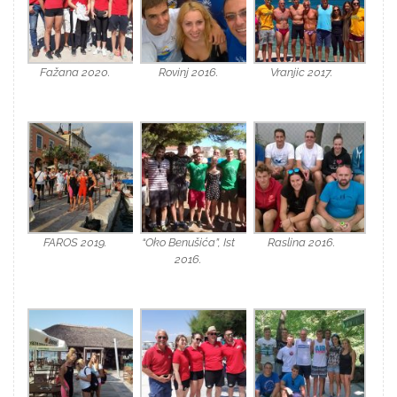
Fažana 2020.
Rovinj 2016.
Vranjic 2017.
FAROS 2019.
“Oko Benušića”, Ist
Raslina 2016.
2016.