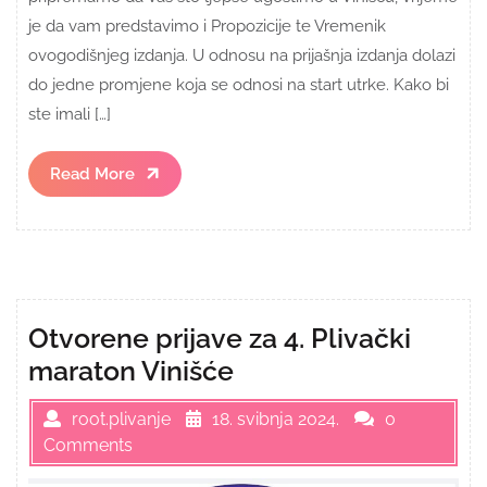
je da vam predstavimo i Propozicije te Vremenik
ovogodišnjeg izdanja. U odnosu na prijašnja izdanja dolazi
do jedne promjene koja se odnosi na start utrke. Kako bi
ste imali […]
Read
Read More
More
Otvorene prijave za 4. Plivački
maraton Vinišće
root.plivanje
18. svibnja 2024.
0
Comments