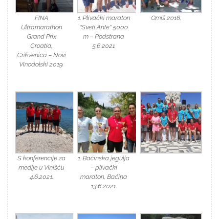
FINA
1. Plivački maraton
Omiš 2016.
Ultramarathon
“Sveti Ante” 5000
Grand Prix
m – Podstrana
Croatia,
5.6.2021
Crikvenica – Novi
Vinodolski 2019.
S konferencije za
1. Baćinska jegulja
medije u Vinišću
– plivački
4.6.2021.
maraton, Baćina
13.6.2021.