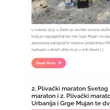
U subotu 25.9. u Zadru je završila sezona služ
kojoj je najuspješniji bio naš Grgo Mujan osvoj
apsolutnoj kategoriji te naslove pobjednika CRO
nastupio u deset utrka te je u svih deset […]
Read
Read More
More
2. Plivački maraton Svetog 
maraton i 2. Plivački marat
Urbanija i Grge Mujan te dv