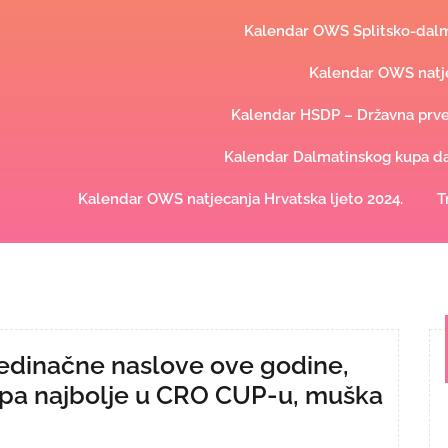
Kalendar OWS Splitsko-dalma
Kalendar OWS natje
Kalendar HSDP – Državna prve
Kalendar Dalmatinskog kupa dal
Kalendar OWS natjecanja Hrvatska ljeto 2024.
T
jedinačne naslove ove godine,
kipa najbolje u CRO CUP-u, muška