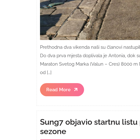
Prethodna dva vikenda naši su članovi nastupili 
Do dva prva mjesta doplivala je Antonia, dok su
Maraton Svetog Marka (Valun – Cres) 8000 m Na
od […]
Read
Read More
More
Sung7 objavio startnu lis
sezone