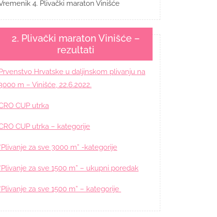
Vremenik 4. Plivački maraton Vinišće
2. Plivački maraton Vinišće –
rezultati
Prvenstvo Hrvatske u daljinskom plivanju na
3000 m – Vinišće, 22.6.2022.
CRO CUP utrka
CRO CUP utrka – kategorije
“Plivanje za sve 3000 m” -kategorije
“Plivanje za sve 1500 m” – ukupni poredak
“Plivanje za sve 1500 m” – kategorije