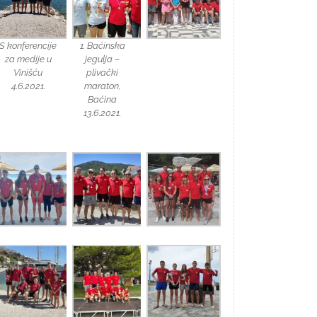
S konferencije
1. Baćinska
za medije u
jegulja –
Vinišću
plivački
4.6.2021.
maraton,
Baćina
13.6.2021.