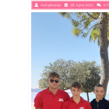
root.plivanje
28. rujna 2021.
0 