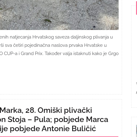
benih natjecanja Hrvatskog saveza daljinskog plivanja u
ivši sva četiri pojedinačna naslova prvaka Hrvatske u
 CUP-a i Grand Prix. Također valja istaknuti kako je Grgo
Marka, 28. Omiški plivački
on Stoja – Pula; pobjede Marca
ije pobjede Antonie Buličić