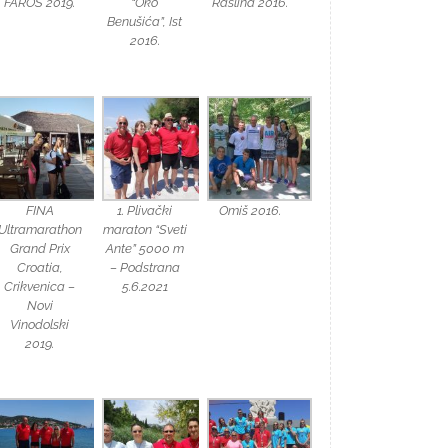
FAROS 2019.
“Oko
Raslina 2016.
Benušića”, Ist
2016.
FINA
1. Plivački
Omiš 2016.
Ultramarathon
maraton “Sveti
Grand Prix
Ante” 5000 m
Croatia,
– Podstrana
Crikvenica –
5.6.2021
Novi
Vinodolski
2019.