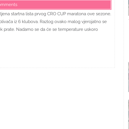
omments
avljena startna lista prvog CRO CUP maratona ove sezone.
8 plivača iz 6 klubova. Razlog ovako malog vjerojatno se
jek prate. Nadamo se da će se temperature uskoro