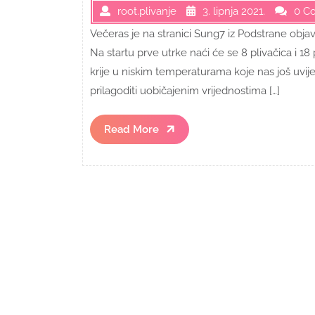
root.plivanje
3. lipnja 2021.
0 C
Večeras je na stranici Sung7 iz Podstrane obj
Na startu prve utrke naći će se 8 plivačica i 1
krije u niskim temperaturama koje nas još uvi
prilagoditi uobičajenim vrijednostima […]
Read
Read More
More