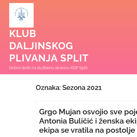
Skip
to
content
KLUB
DALJINSKOG
PLIVANJA SPLIT
Dobro došli na službenu stranicu KDP Split
Oznaka:
Sezona 2021
Grgo Mujan osvojio sve po
Antonia Buličić i ženska e
ekipa se vratila na postolje