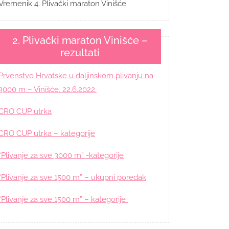
Vremenik 4. Plivački maraton Vinišće
2. Plivački maraton Vinišće –
rezultati
Prvenstvo Hrvatske u daljinskom plivanju na
3000 m – Vinišće, 22.6.2022.
CRO CUP utrka
CRO CUP utrka – kategorije
“Plivanje za sve 3000 m” -kategorije
“Plivanje za sve 1500 m” – ukupni poredak
“Plivanje za sve 1500 m” – kategorije