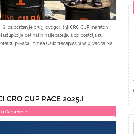
b i Silba održan je drugi ovogodišnji CRO CUP maraton
Nastupilo je pet naših natjecatelja, a do postolja su
poretku plivača i Antea Galić trećeplasirana plivačica Na
CI CRO CUP RACE 2025.!
0 Comments