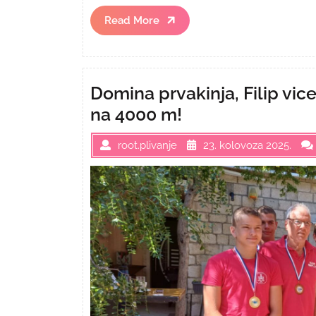
Read
Read More
More
Domina prvakinja, Filip vi
na 4000 m!
root.plivanje
23. kolovoza 2025.