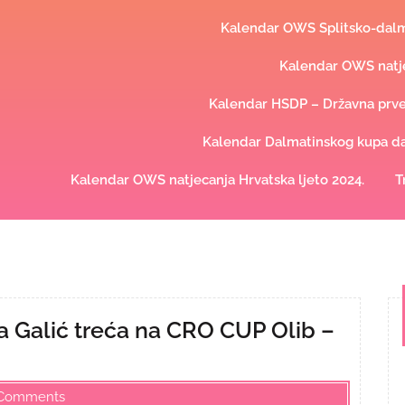
Kalendar OWS Splitsko-dalma
Kalendar OWS natje
Kalendar HSDP – Državna prve
Kalendar Dalmatinskog kupa dal
Kalendar OWS natjecanja Hrvatska ljeto 2024.
T
ea Galić treća na CRO CUP Olib –
Comments