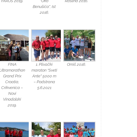
FAROS 2019.
“Oko
Raslina 2016.
Benušića”, Ist
2016.
FINA
1. Plivački
Omiš 2016.
Ultramarathon
maraton “Sveti
Grand Prix
Ante” 5000 m
Croatia,
– Podstrana
Crikvenica –
5.6.2021
Novi
Vinodolski
2019.