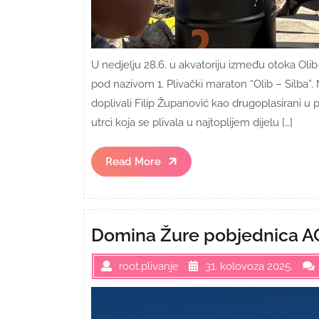
U nedjelju 28.6. u akvatoriju između otoka Oli
pod nazivom 1. Plivački maraton “Olib – Silba”. 
doplivali Filip Županović kao drugoplasirani u 
utrci koja se plivala u najtoplijem dijelu […]
Read
Read More
More
Domina Žure pobjednica A
root.plivanje
31. kolovoza 2025.