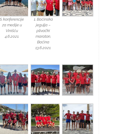
S konferencije
1. Baćinska
za medije u
jegulja –
Vinišću
plivački
4.6.2021.
maraton,
Baćina
13.6.2021.