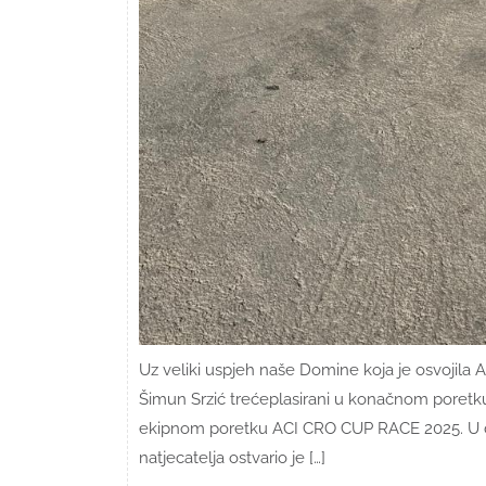
Uz veliki uspjeh naše Domine koja je osvojila 
Šimun Srzić trećeplasirani u konačnom poretku
ekipnom poretku ACI CRO CUP RACE 2025. U današ
natjecatelja ostvario je […]