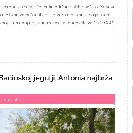
imno uspješni. Od četiri održane utrke naši su članovi
om nastupu za naš klub, ali i prvom nastupu u daljinskom
avnoj utrci onoj na 3000 m koja se bodovala za CRO CUP.
 Baćinskoj jegulji, Antonia najbrža
a
Comments