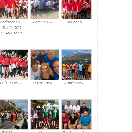
Zadar 2020. –
Poreč 2016.
Pula 2020.
Finale CRO
CUP-a 2020.
Fažana 2020.
Rovinj 2016.
Vranjic 2017.