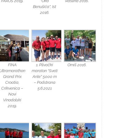
FAROS 2019.
“Oko
Raslina 2016.
Benušića”, Ist
2016.
FINA
1. Plivački
Omiš 2016.
Ultramarathon
maraton “Sveti
Grand Prix
Ante” 5000 m
Croatia,
– Podstrana
Crikvenica –
5.6.2021
Novi
Vinodolski
2019.