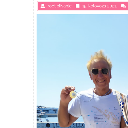
root.plivanje
15. kolovoza 2021.