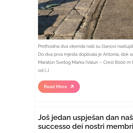
Prethodna dva vikenda naši su članovi nastupili 
Do dva prva mjesta doplivala je Antonia, dok su
Maraton Svetog Marka (Valun – Cres) 8000 m Na
od […]
Read
Read More
More
Još jedan uspješan dan naš
successo dei nostri membri