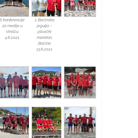
S konferencije
1. Baćinska
za medije u
jegulja –
Vinišću
plivački
4.6.2021.
maraton,
Baćina
13.6.2021.