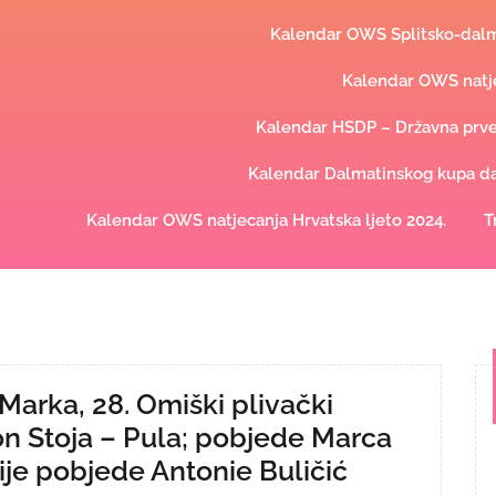
Kalendar OWS Splitsko-dalma
Kalendar OWS natje
Kalendar HSDP – Državna prve
Kalendar Dalmatinskog kupa dal
Kalendar OWS natjecanja Hrvatska ljeto 2024.
T
Marka, 28. Omiški plivački
on Stoja – Pula; pobjede Marca
ije pobjede Antonie Buličić