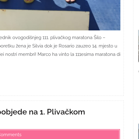
jednik ovogodišnjeg 111. plivačkog maratona Šilo –
retku žena je Silvia dok je Rosario zauzeo 14. mjesto u
dei nostri membri! Marco ha vinto la 111esima maratona di
 pobjede na 1. Plivačkom
Comments