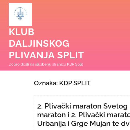
Skip
to
content
KLUB
DALJINSKOG
PLIVANJA SPLIT
Dobro došli na službenu stranicu KDP Split
Oznaka:
KDP SPLIT
2. Plivački maraton Svetog 
maraton i 2. Plivački marat
Urbanija i Grge Mujan te dv