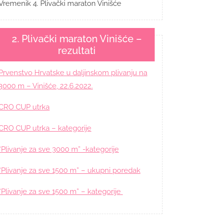
Vremenik 4. Plivački maraton Vinišće
2. Plivački maraton Vinišće –
rezultati
Prvenstvo Hrvatske u daljinskom plivanju na
3000 m – Vinišće, 22.6.2022.
CRO CUP utrka
CRO CUP utrka – kategorije
“Plivanje za sve 3000 m” -kategorije
“Plivanje za sve 1500 m” – ukupni poredak
“Plivanje za sve 1500 m” – kategorije