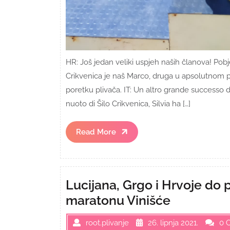
HR: Još jedan veliki uspjeh naših članova! Pob
Crikvenica je naš Marco, druga u apsolutnom po
poretku plivača. IT: Un altro grande successo 
nuoto di Šilo Crikvenica, Silvia ha […]
Read
Read More
More
Lucijana, Grgo i Hrvoje do
maratonu Vinišće
root.plivanje
26. lipnja 2021.
0 