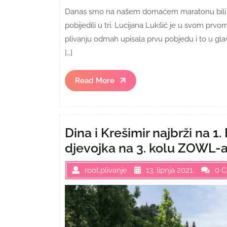
Danas smo na našem domaćem maratonu bili izn
pobijedili u tri. Lucijana Lukšić je u svom prv
plivanju odmah upisala prvu pobjedu i to u gl
[…]
Read
Read More
More
Dina i Krešimir najbrži na 1.
djevojka na 3. kolu ZOWL-
root.plivanje
13. lipnja 2021.
0 